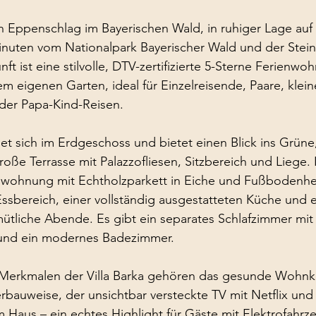
t in Eppenschlag im Bayerischen Wald, in ruhiger Lage auf
nuten vom Nationalpark Bayerischer Wald und der Ste
nft ist eine stilvolle, DTV-zertifizierte 5-Sterne Ferienw
 eigenen Garten, ideal für Einzelreisende, Paare, klein
der Papa-Kind-Reisen.
t sich im Erdgeschoss und bietet einen Blick ins Grüne
oße Terrasse mit Palazzofliesen, Sitzbereich und Liege. 
nwohnung mit Echtholzparkett in Eiche und Fußbodenhe
sbereich, einer vollständig ausgestatteten Küche und 
ütliche Abende. Es gibt ein separates Schlafzimmer mit
 und ein modernes Badezimmer.
Merkmalen der Villa Barka gehören das gesunde Wohnkl
bauweise, der unsichtbar versteckte TV mit Netflix und
m Haus – ein echtes Highlight für Gäste mit Elektrofahrz