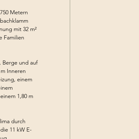
 750 Metern 
inbachklamm 
ohnung mit 32 m² 
e Familien 
, Berge und auf 
Im Inneren 
izung, einem 
einem 
 einem 1,80 m 
ima durch 
 die 11 kW E-
eug.