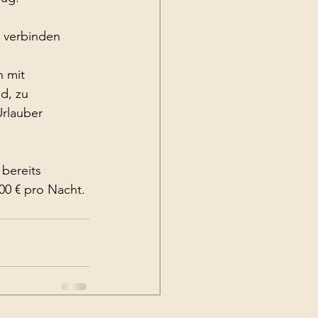
t verbinden 
 
n mit 
d, zu 
rlauber 
bereits 
00 € pro Nacht.